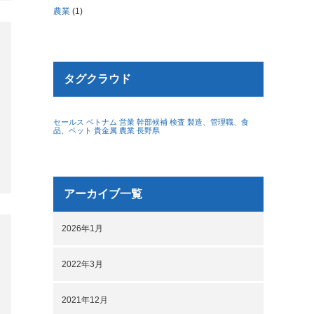
農業
(1)
タグクラウド
セールス
ベトナム
営業
幹部候補
検査
製造、管理職、食
品、ペット
貴金属
農業
長野県
アーカイブ一覧
2026年1月
2022年3月
2021年12月